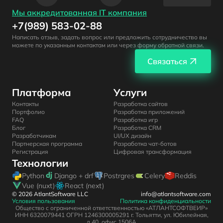
Мы аккредитованная IT компания
+7(989) 583-02-88
Написать отзыв, задать вопрос или предложить сотрудничество вы
можете по указанным контактам или через форму обратной связи.
Связаться
Платформа
Услуги
Контакты
Разработка сайтов
Портфолио
Разработка приложений
FAQ
Разработка игр
Блог
Разработка CRM
Разработчикам
UI/UX дизайн
Партнерская программа
Разработка чат-ботов
Регистрация
Цифровая трансформация
Технологии
Python
Django + drf
Postrgres
Celery
Reddis
Vue (nuxt)
React (next)
© 2026 AtlantSoftware LLC
info@atlantsoftware.com
Условия пользования
Политика конфиденциальности
Общество с ограниченной ответственностью «АТЛАНТСОФТВЕИР»
ИНН 6320079441 ОГРН 1246300005291 г. Тольятти, ул. Юбилейная,
д.40, офис 1506А