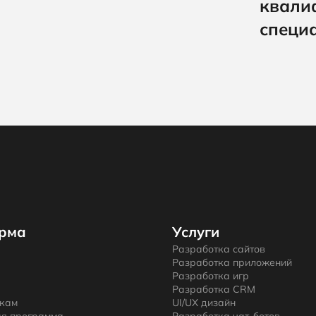
квали
специ
рма
Услуги
Разработка сайтов
Разработка приложений
Разработка игр
Разработка CRM
икам
UI/UX дизайн