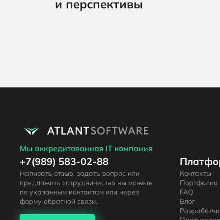
и перспективы
Мы аккредитованная IT компания
+7(989) 583-02-88
Платфо
Написать отзыв, задать вопрос или
Контакты
предложить сотрудничество вы можете
Портфолио
по указанным контактам или через
FAQ
форму обратной связи.
Блог
Разработч