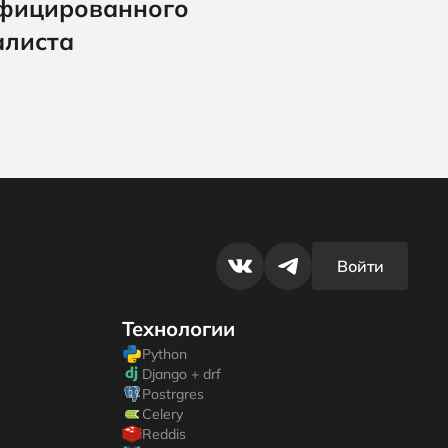
фицированного
алиста
Войти
Технологии
Python
Django + drf
Postrgres
Celery
Reddis